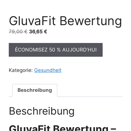
GluvaFit Bewertung
Ursprünglicher
Aktueller
79,00
€
36,65
€
Preis
Preis
war:
ist:
ÉCONOMISEZ 50 % AUJOURD'HUI
79,00 €
36,65 €.
Kategorie:
Gesundheit
Beschreibung
Beschreibung
GluvaFit Bewertung –